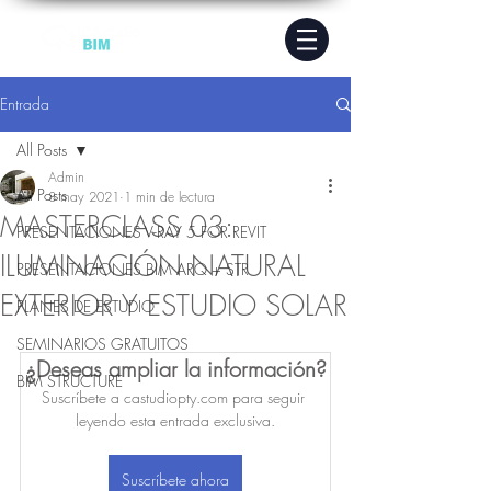
Entrada
All Posts
Admin
All Posts
8 may 2021
1 min de lectura
MASTERCLASS 03:
PRESENTACIONES V-RAY 5 FOR REVIT
ILUMINACIÓN NATURAL
PRESENTACIONES BIM ARQ + STR
EXTERIOR Y ESTUDIO SOLAR
PLANES DE ESTUDIO
SEMINARIOS GRATUITOS
¿Deseas ampliar la información?
BIM STRUCTURE
Suscríbete a castudiopty.com para seguir 
leyendo esta entrada exclusiva.
Suscríbete ahora