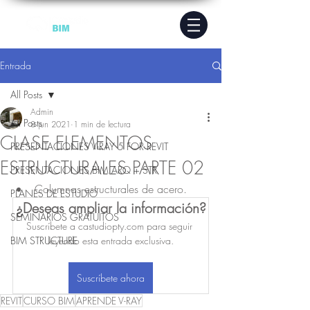
Entrada
All Posts
Admin
All Posts
8 jun 2021
1 min de lectura
CLASE ELEMENTOS
PRESENTACIONES V-RAY 5 FOR REVIT
ESTRUCTURALES PARTE 02
PRESENTACIONES BIM ARQ + STR
Columnas estructurales de acero.
PLANES DE ESTUDIO
¿Deseas ampliar la información?
SEMINARIOS GRATUITOS
Suscríbete a castudiopty.com para seguir 
BIM STRUCTURE
leyendo esta entrada exclusiva.
Suscríbete ahora
REVIT
CURSO BIM
APRENDE V-RAY