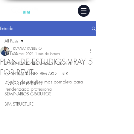
Entrada
All Posts
ROMEO ROBLETO
All Posts
29 mar 2021
1 min de lectura
PLAN DE ESTUDIOS V-RAY 5
PRESENTACIONES V-RAY 5 FOR REVIT
FOR REVIT
PRESENTACIONES BIM ARQ + STR
El plan de estudios mas completo para 
PLANES DE ESTUDIO
renderizado profesional
SEMINARIOS GRATUITOS
BIM STRUCTURE